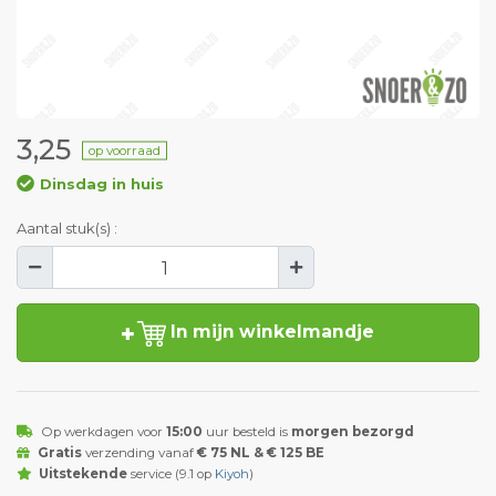
3,25
op voorraad
Dinsdag in huis
Aantal stuk(s) :
In mijn winkelmandje
Op werkdagen voor
15:00
uur besteld is
morgen bezorgd
Gratis
verzending vanaf
€ 75 NL & € 125 BE
Uitstekende
service (9.1 op
Kiyoh
)