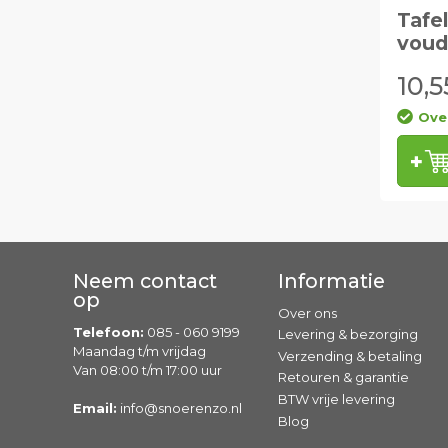
Tafe
voud
10,5
Ove
Neem contact
Informatie
op
Over ons
Telefoon:
085 - 060 9199
Levering & bezorging
Maandag t/m vrijdag
Verzending & betaling
Van 08:00 t/m 17:00 uur
Retouren & garantie
BTW vrije levering
Email:
info@snoerenzo.nl
Blog