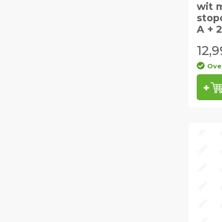
wit 
stop
A + 
12,9
Ove