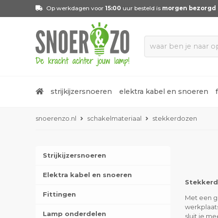
Op werkdagen voor
15:00
uur besteld is
morgen bezorgd
strijkijzersnoeren
elektra kabel en snoeren
snoerenzo.nl
schakelmateriaal
stekkerdozen
Strijkijzersnoeren
Elektra kabel en snoeren
Stekkerd
Fittingen
Met een go
werkplaat
Lamp onderdelen
sluit je m