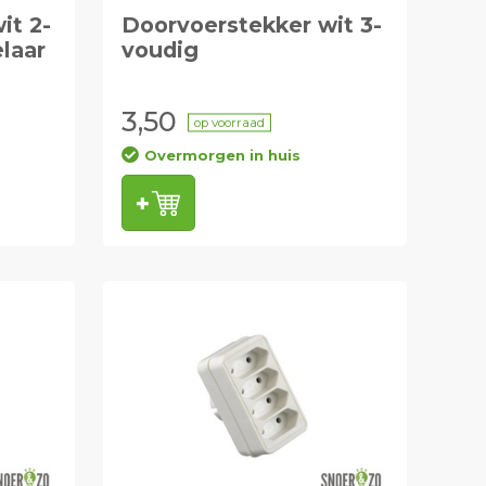
it 2-
Doorvoerstekker wit 3-
laar
voudig
3,50
op voorraad
Overmorgen in huis