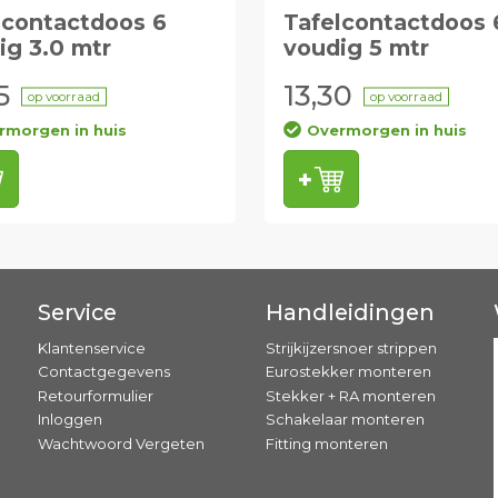
lcontactdoos 6
Tafelcontactdoos 
ig 3.0 mtr
voudig 5 mtr
5
13,30
op voorraad
op voorraad
rmorgen in huis
Overmorgen in huis
Service
Handleidingen
Klantenservice
Strijkijzersnoer strippen
Contactgegevens
Eurostekker monteren
Retourformulier
Stekker + RA monteren
Inloggen
Schakelaar monteren
Wachtwoord Vergeten
Fitting monteren