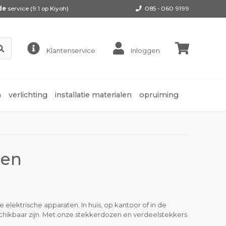
de
service (9.1 op
Kiyoh
)
085 - 060 9199
Klantenservice
Inloggen
n
verlichting
installatie materialen
opruiming
zen
lektrische apparaten. In huis, op kantoor of in de
hikbaar zijn. Met onze stekkerdozen en verdeelstekkers