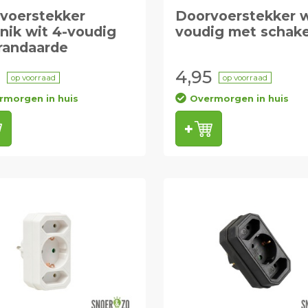
voerstekker
Doorvoerstekker w
nik wit 4-voudig
voudig met schake
randaarde
4,95
op voorraad
op voorraad
rmorgen in huis
Overmorgen in huis