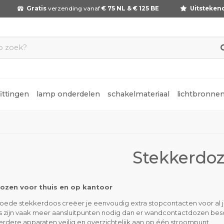
Gratis
verzending vanaf
€ 75 NL & € 125 BE
Uitsteken
fittingen
lamp onderdelen
schakelmateriaal
lichtbronne
Stekkerdo
ozen voor thuis en op kantoor
ede stekkerdoos creëer je eenvoudig extra stopcontacten voor al je e
s zijn vaak meer aansluitpunten nodig dan er wandcontactdozen besc
eerdere apparaten veilig en overzichtelijk aan op één stroompunt.