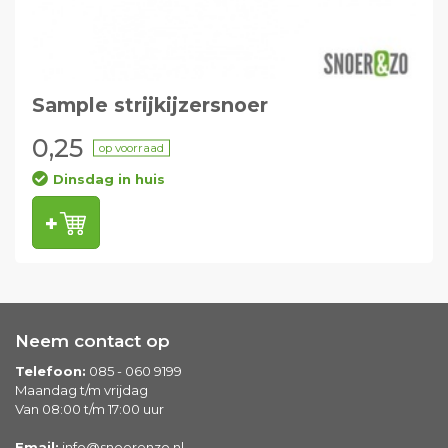
Sample strijkijzersnoer
0,25
op voorraad
Dinsdag in huis
Neem contact op
Telefoon:
085 - 060 9199
Maandag t/m vrijdag
Van 08:00 t/m 17:00 uur
Email:
info@snoerenzo.nl