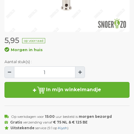
5,95
op voorraad
Morgen in huis
Aantal stuk(s) :
In mijn winkelmandje
Op werkdagen voor
15:00
uur besteld is
morgen bezorgd
Gratis
verzending vanaf
€ 75 NL & € 125 BE
Uitstekende
service (9.1 op
Kiyoh
)