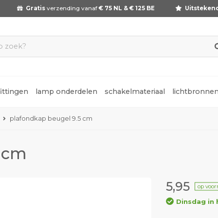
Gratis
verzending vanaf
€ 75 NL & € 125 BE
Uitsteken
fittingen
lamp onderdelen
schakelmateriaal
lichtbronne
plafondkap beugel 9.5 cm
5 cm
5,95
op voor
Dinsdag in 