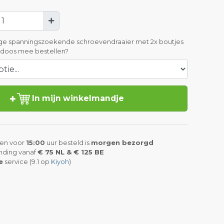
ige spanningszoekende schroevendraaier met 2x boutjes
ldoos mee bestellen?
In mijn winkelmandje
en voor
15:00
uur besteld is
morgen bezorgd
nding vanaf
€ 75 NL & € 125 BE
e
service (9.1 op
Kiyoh
)