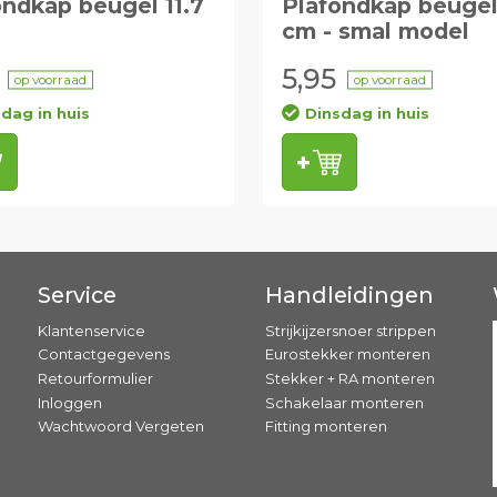
ondkap beugel 11.7
Plafondkap beugel
cm - smal model
5,95
op voorraad
op voorraad
dag in huis
Dinsdag in huis
Service
Handleidingen
Klantenservice
Strijkijzersnoer strippen
Contactgegevens
Eurostekker monteren
Retourformulier
Stekker + RA monteren
Inloggen
Schakelaar monteren
Wachtwoord Vergeten
Fitting monteren