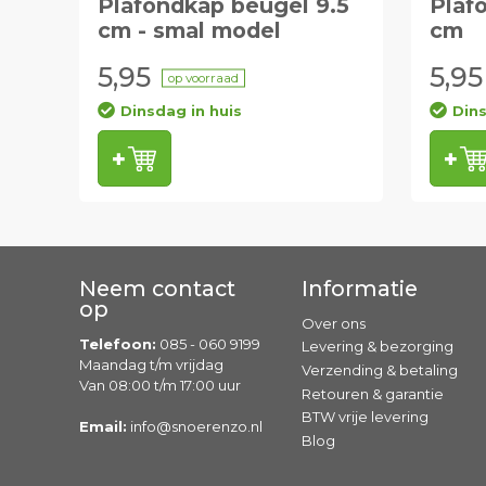
Plafondkap beugel 9.5
Plaf
cm - smal model
cm
5,95
5,95
op voorraad
Dinsdag in huis
Dins
Neem contact
Informatie
op
Over ons
Telefoon:
085 - 060 9199
Levering & bezorging
Maandag t/m vrijdag
Verzending & betaling
Van 08:00 t/m 17:00 uur
Retouren & garantie
BTW vrije levering
Email:
info@snoerenzo.nl
Blog