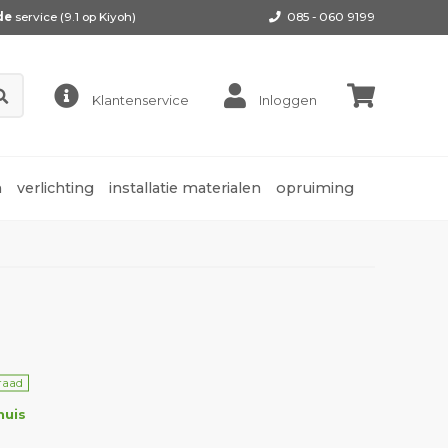
de
service (9.1 op
Kiyoh
)
085 - 060 9199
Klantenservice
Inloggen
n
verlichting
installatie materialen
opruiming
raad
huis