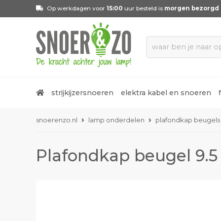
Op werkdagen voor
15:00
uur besteld is
morgen bezorgd
strijkijzersnoeren
elektra kabel en snoeren
snoerenzo.nl
lamp onderdelen
plafondkap beugels
Plafondkap beugel 9.