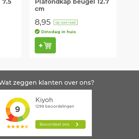
 7.5
Plafondkap beugel 12.7
cm
8,95
op voorraad
Dinsdag in huis
Wat zeggen klanten over ons?