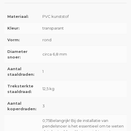
Materiaal:
PVC kunststof
Kleur:
transparant
Vorm:
rond
Diameter
circa 6,8 mm
snoer:
Aantal
1
staaldraden:
Treksterkte
12,5 kg
staaldraad:
Aantal
3
koperdraden:
0,75Belangrijk! Bij de installatie van
pendelsnoer is het essentieel om te weten