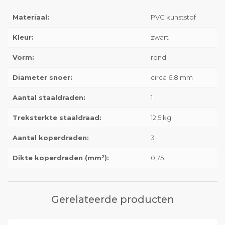
Materiaal:
PVC kunststof
Kleur:
zwart
Vorm:
rond
Diameter snoer:
circa 6,8 mm
Aantal staaldraden:
1
Treksterkte staaldraad:
12,5 kg
Aantal koperdraden:
3
Dikte koperdraden (mm²):
0,75
Gerelateerde producten