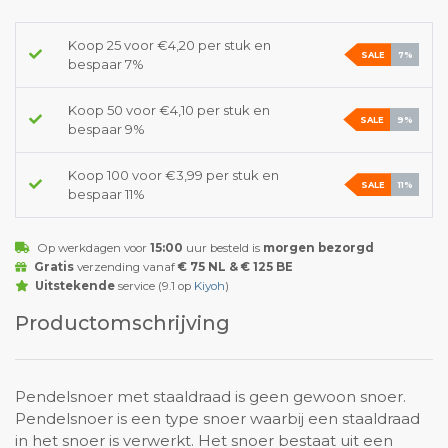
Koop 25 voor €4,20 per stuk en
SALE
7%
bespaar 7%
Koop 50 voor €4,10 per stuk en
SALE
9%
bespaar 9%
Koop 100 voor €3,99 per stuk en
SALE
11%
bespaar 11%
Op werkdagen voor
15:00
uur besteld is
morgen bezorgd
Gratis
verzending vanaf
€ 75 NL & € 125 BE
Uitstekende
service (9.1 op
Kiyoh
)
Productomschrijving
Pendelsnoer met staaldraad is geen gewoon snoer.
Pendelsnoer is een type snoer waarbij een staaldraad
in het snoer is verwerkt. Het snoer bestaat uit een