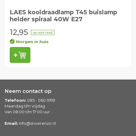
LAES kooldraadlamp T45 buislamp
helder spiraal 40W E27
12,95
op voorraad
Morgen in huis
Neem contact op
Telefoon:
085 - 060 9199
Maandag t/m vrijdag
Van 08:00 t/m 17:00 uur
Email:
info@snoerenzo.nl