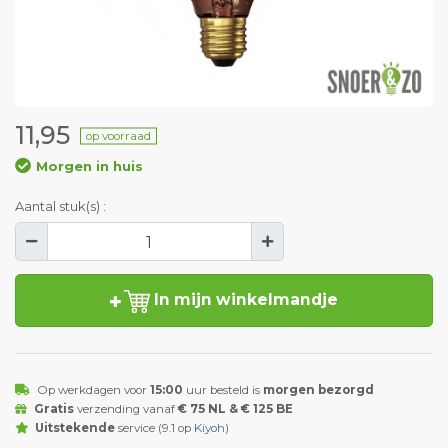
11,95
op voorraad
Morgen in huis
Aantal stuk(s) :
In mijn winkelmandje
Op werkdagen voor
15:00
uur besteld is
morgen bezorgd
Gratis
verzending vanaf
€ 75 NL & € 125 BE
Uitstekende
service (9.1 op
Kiyoh
)