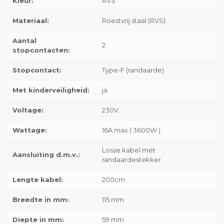
Kleur:
RVS
Materiaal:
Roestvrij staal (RVS)
Aantal
2
stopcontacten:
Stopcontact:
Type-F (randaarde)
Met kinderveiligheid:
ja
Voltage:
230V
Wattage:
16A max ( 3600W )
Losse kabel met
Aansluiting d.m.v.:
randaardestekker
Lengte kabel:
200cm
Breedte in mm:
115 mm
Diepte in mm:
59 mm