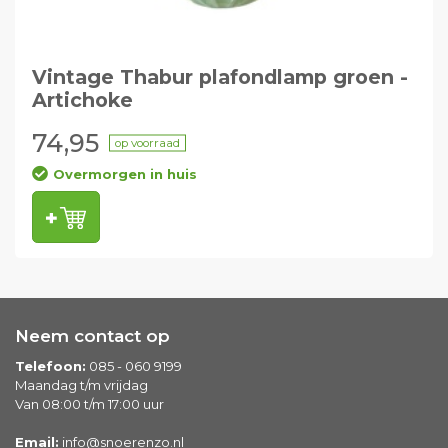
Vintage Thabur plafondlamp groen -
Artichoke
74,95
op voorraad
Overmorgen in huis
Neem contact op
Telefoon:
085 - 060 9199
Maandag t/m vrijdag
Van 08:00 t/m 17:00 uur
Email:
info@snoerenzo.nl