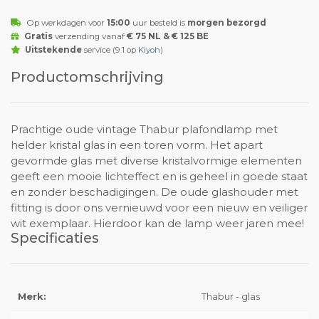
Op werkdagen voor
15:00
uur besteld is
morgen bezorgd
Gratis
verzending vanaf
€ 75 NL & € 125 BE
Uitstekende
service (9.1 op
Kiyoh
)
Productomschrijving
Prachtige oude vintage Thabur plafondlamp met
helder kristal glas in een toren vorm. Het apart
gevormde glas met diverse kristalvormige elementen
geeft een mooie lichteffect en is geheel in goede staat
en zonder beschadigingen. De oude glashouder met
fitting is door ons vernieuwd voor een nieuw en veiliger
wit exemplaar. Hierdoor kan de lamp weer jaren mee!
Specificaties
Merk:
Thabur - glas