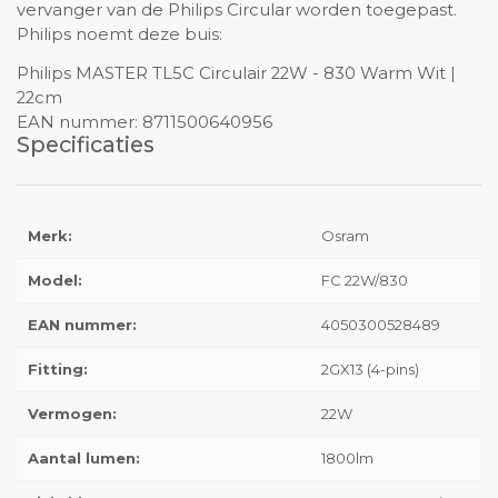
vervanger van de Philips Circular worden toegepast.
Philips noemt deze buis:
Philips MASTER TL5C Circulair 22W - 830 Warm Wit |
22cm
EAN nummer: 8711500640956
Specificaties
Merk:
Osram
Model:
FC 22W/830
EAN nummer:
4050300528489
Fitting:
2GX13 (4-pins)
Vermogen:
22W
Aantal lumen:
1800lm