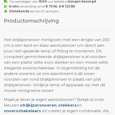
Op werkdagen voor
15:00
uur besteld is
morgen bezorgd
Gratis
verzending vanaf
€ 75 NL & € 125 BE
Uitstekende
service (9.1 op
Kiyoh
)
Productomschrijving
Het strijkijzersnoer mintgroen met een lengte van 200
cm is een kant en klaar aansluitsnoer om direct aan
jouw niet-geaarde lamp of fitting te monteren. Dit
compleet gemonteerde strijkijzersnoer is al voorzien
van een platte witte euro stekker en een mooie witte
elegante snoerschakelaar. In tegenstelling tot de
andere snoeren uit ons assortiment is dit snoer
voorzien van rond strijkijzersnoer in plaats van plat
strijkijzersnoer. Vrolijk je lamp of apparaat op met dit
mooie mintgroene snoer!
Maak je liever je eigen aansluitsnoer? Bekijk al onze
kleuren
strijkijzersnoeren
,
stekkers
en
snoerschakelaars
en creëer je eigen combinatie. Als