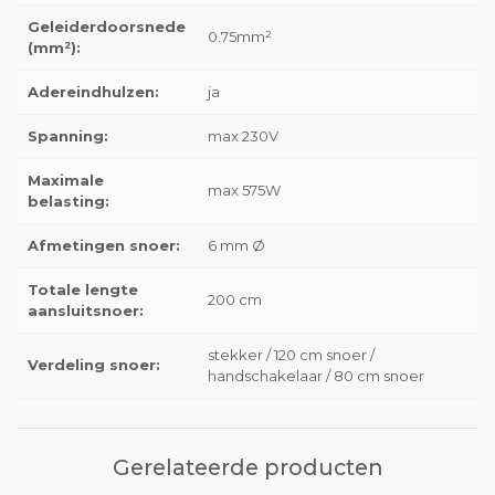
Geleiderdoorsnede
0.75mm²
(mm²):
Adereindhulzen:
ja
Spanning:
max 230V
Maximale
max 575W
belasting:
Afmetingen snoer:
6 mm Ø
Totale lengte
200 cm
aansluitsnoer:
stekker / 120 cm snoer /
Verdeling snoer:
handschakelaar / 80 cm snoer
Gerelateerde producten