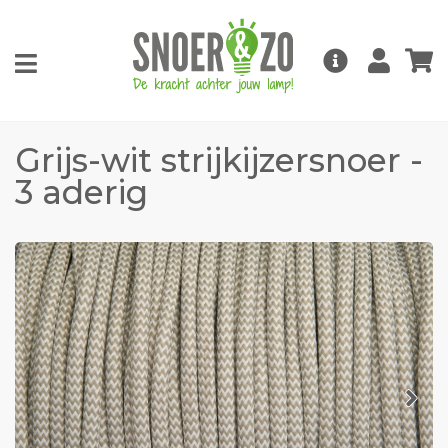
Grijs-wit strijkijzersnoer -
3 aderig