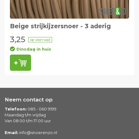
Beige strijkijzersnoer - 3 aderig
3,25
op voorraad
Dinsdag in huis
Neem contact op
Telefoon:
085 - 060 9199
Maandag t/m vrijdag
Van 08:00 t/m 17:00 uur
Email:
info@snoerenzo.nl