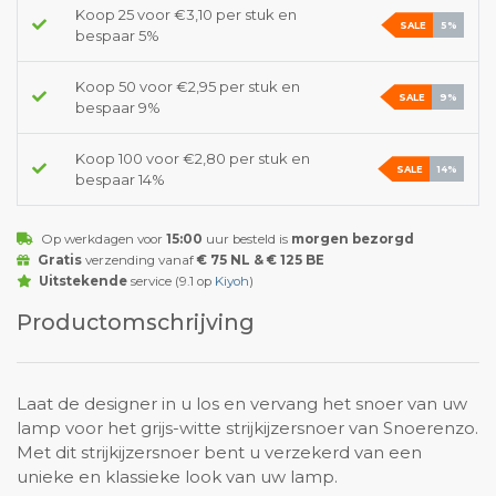
Koop 25 voor €3,10 per stuk en
SALE
5%
bespaar 5%
Koop 50 voor €2,95 per stuk en
SALE
9%
bespaar 9%
Koop 100 voor €2,80 per stuk en
SALE
14%
bespaar 14%
Op werkdagen voor
15:00
uur besteld is
morgen bezorgd
Gratis
verzending vanaf
€ 75 NL & € 125 BE
Uitstekende
service (9.1 op
Kiyoh
)
Productomschrijving
Laat de designer in u los en vervang het snoer van uw
lamp voor het grijs-witte strijkijzersnoer van Snoerenzo.
Met dit strijkijzersnoer bent u verzekerd van een
unieke en klassieke look van uw lamp.