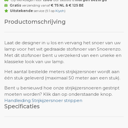
Op werkdagen voor
15:00
uur besteld is
morgen bezorgd
Gratis
verzending vanaf
€ 75 NL & € 125 BE
Uitstekende
service (9.1 op
Kiyoh
)
Productomschrijving
Laat de designer in u los en vervang het snoer van uw
lamp voor het wit gedraaide stofsnoer van Snoerenzo.
Met dit stofsnoer bent u verzekerd van een unieke en
klassieke look van uw lamp.
Het aantal bestelde meters strijkijzersnoer wordt aan
één stuk geleverd (maximaal 50 meter aan een stuk).
Bent u benieuwd hoe onze strijkijzersnoeren gestript
moeten worden? Klik dan op onderstaande knop.
Handleiding Strijkijzersnoer strippen
Specificaties