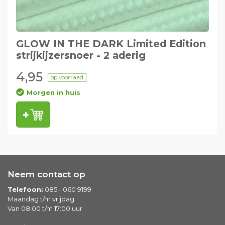
GLOW IN THE DARK Limited Edition
strijkijzersnoer - 2 aderig
4,95
op voorraad
Morgen in huis
Neem contact op
Telefoon:
085 - 060 9199
Maandag t/m vrijdag
Van 08:00 t/m 17:00 uur