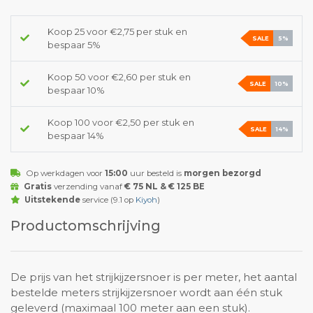
Koop 25 voor €2,75 per stuk en
SALE
5%
bespaar 5%
Koop 50 voor €2,60 per stuk en
SALE
10%
bespaar 10%
Koop 100 voor €2,50 per stuk en
SALE
14%
bespaar 14%
Op werkdagen voor
15:00
uur besteld is
morgen bezorgd
Gratis
verzending vanaf
€ 75 NL & € 125 BE
Uitstekende
service (9.1 op
Kiyoh
)
Productomschrijving
De prijs van het strijkijzersnoer is per meter, het aantal
bestelde meters strijkijzersnoer wordt aan één stuk
geleverd (maximaal 100 meter aan een stuk).