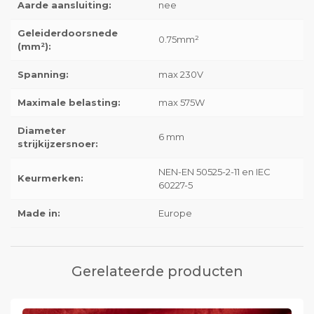
Aarde aansluiting:
nee
Geleiderdoorsnede
0.75mm²
(mm²):
Spanning:
max 230V
Maximale belasting:
max 575W
Diameter
6 mm
strijkijzersnoer:
NEN-EN 50525-2-11 en IEC
Keurmerken:
60227-5
Made in:
Europe
Gerelateerde producten