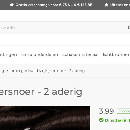
Gratis
verzending vanaf
€ 75 NL & € 125 BE
Uitsteken
fittingen
lamp onderdelen
schakelmateriaal
lichtbronne
rig
bruin gedraaid strijkijzersnoer - 2 aderig
zersnoer - 2 aderig
3,99
op voo
Dinsdag in 