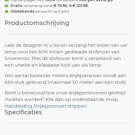
Op werkdagen voor
15:00
uur besteld is
morgen bezorgd
Gratis
verzending vanaf
€ 75 NL & € 125 BE
Uitstekende
service (9.1 op
Kiyoh
)
Productomschrijving
Laat de designer in u los en vervang het snoer van uw
lamp voor het licht linnen gedraaide stofsnoer van
Snoerenzo. Met dit stofsnoer bent u verzekerd van
een unieke en klassieke look van uw lamp.
Het aantal bestelde meters strijkijzersnoer wordt aan
één stuk geleverd (maximaal 50 meter aan een stuk).
Bent u benieuwd hoe onze strijkijzersnoeren gestript
moeten worden? Klik dan op onderstaande knop.
Handleiding Strijkijzersnoer strippen
Specificaties