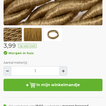
3,99
op voorraad
Morgen in huis
Aantal meter(s) :
In mijn winkelmandje
Op werkdagen voor
15:00
uur besteld is
morgen bezorgd