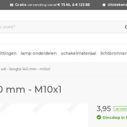
Gratis
verzending vanaf
€ 75 NL & € 125 BE
Uitsteken
fittingen
lamp onderdelen
schakelmateriaal
lichtbronne
p wit - lengte 140 mm - m10x1
140 mm - M10x1
3,95
op voo
Dinsdag in 