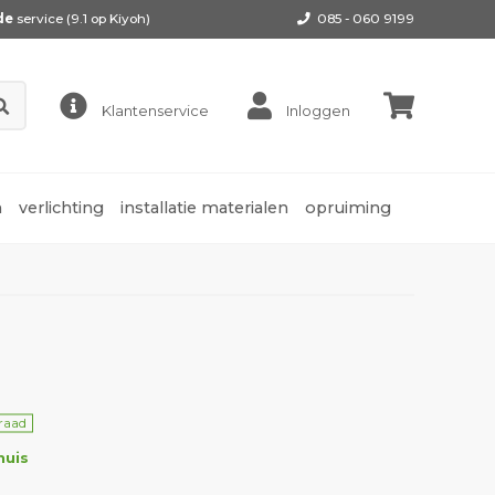
de
service (9.1 op
Kiyoh
)
085 - 060 9199
Klantenservice
Inloggen
n
verlichting
installatie materialen
opruiming
rraad
huis