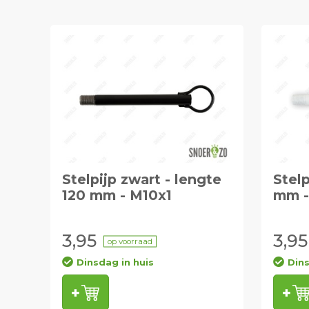
Stelpijp zwart - lengte
Stelp
120 mm - M10x1
mm -
3,95
3,95
op voorraad
Dinsdag in huis
Dins