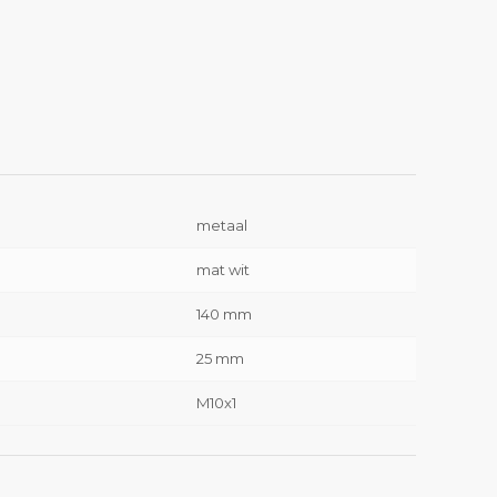
metaal
mat wit
140 mm
25 mm
M10x1