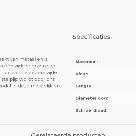
Specificaties
akt van metaal en is
Materiaal:
an één zijde voorzien van
 en aan de andere zijde
Kleur:
 stelpijp wordt door ons
 zodat je deze makkelijk en
Lengte:
Diameter oog:
Schroefdraad:
Gerelateerde producten