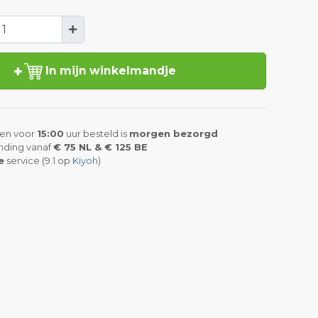
In mijn winkelmandje
en voor
15:00
uur besteld is
morgen bezorgd
nding vanaf
€ 75 NL & € 125 BE
e
service (9.1 op
Kiyoh
)