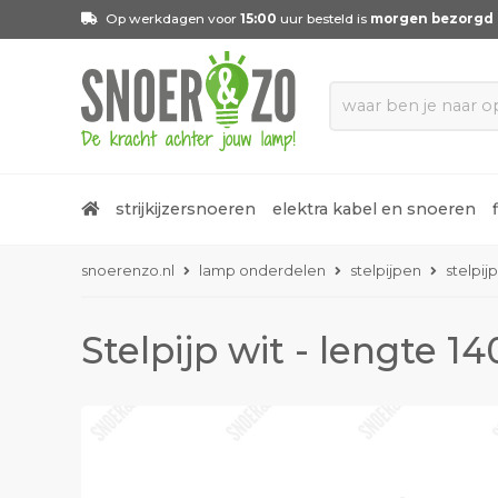
Op werkdagen voor
15:00
uur besteld is
morgen bezorgd
strijkijzersnoeren
elektra kabel en snoeren
snoerenzo.nl
lamp onderdelen
stelpijpen
stelpij
Stelpijp wit - lengte 