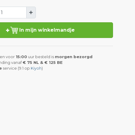
In mijn winkelmandje
en voor
15:00
uur besteld is
morgen bezorgd
nding vanaf
€ 75 NL & € 125 BE
e
service (9.1 op
Kiyoh
)