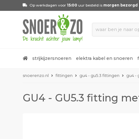
Op werkdagen voor
15:00
uur besteld is
morgen bezorgd
strijkijzersnoeren
elektra kabel en snoeren
snoerenzo.nl
fittingen
gu4 - gu5.3 fittingen
gu4 - 
GU4 - GU5.3 fitting me