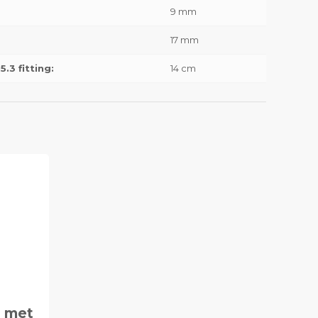
9 mm
17 mm
.3 fitting:
14 cm
g met