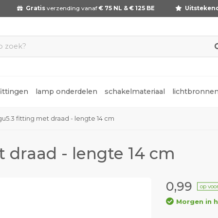
Gratis
verzending vanaf
€ 75 NL & € 125 BE
Uitsteken
fittingen
lamp onderdelen
schakelmateriaal
lichtbronne
gu5.3 fitting met draad - lengte 14 cm
t draad - lengte 14 cm
0,99
op voo
Morgen in h