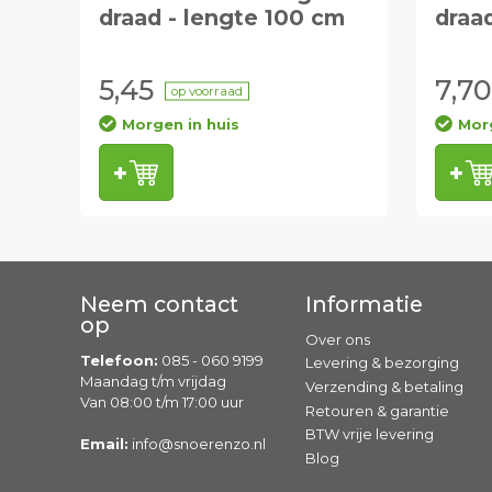
draad - lengte 100 cm
draa
5,45
7,70
op voorraad
Morgen in huis
Morg
Neem contact
Informatie
op
Over ons
Telefoon:
085 - 060 9199
Levering & bezorging
Maandag t/m vrijdag
Verzending & betaling
Van 08:00 t/m 17:00 uur
Retouren & garantie
BTW vrije levering
Email:
info@snoerenzo.nl
Blog