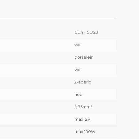
GU4 - GU5.3
wit
porselein
wit
2-aderig
nee
0.75mm²
max 12V
max 100W