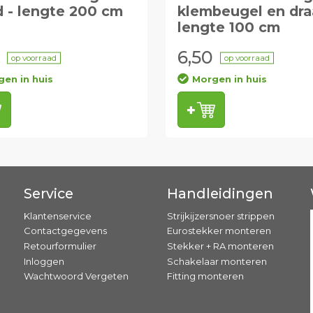
d - lengte 200 cm
klembeugel en dra
lengte 100 cm
6,50
op voorraad
op voorraad
en in huis
Morgen in huis
Service
Handleidingen
Klantenservice
Strijkijzersnoer strippen
Contactgegevens
Eurostekker monteren
Retourformulier
Stekker + RA monteren
Inloggen
Schakelaar monteren
Wachtwoord Vergeten
Fitting monteren