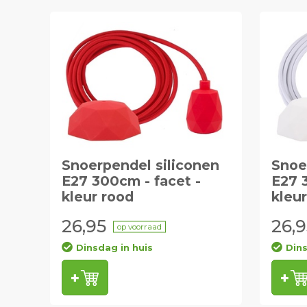
Snoerpendel siliconen
Snoe
E27 300cm - facet -
E27 
kleur rood
kleur
26,95
26,9
op voorraad
Dinsdag in huis
Dins