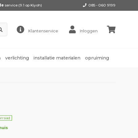
de
service (9.1 op
Kiyoh
)
085 - 060 9199
Klantenservice
Inloggen
n
verlichting
installatie materialen
opruiming
orraad
huis