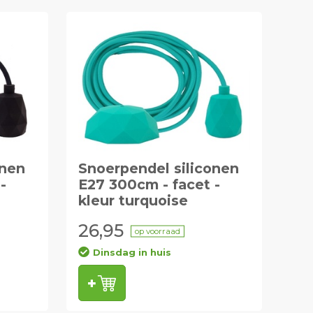
onen
Snoerpendel siliconen
-
E27 300cm - facet -
kleur turquoise
26,95
op voorraad
Dinsdag in huis