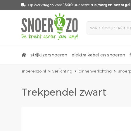
Op werkdagen voor
15:00
uur besteld is
morgen bezorgd
strijkijzersnoeren
elektra kabel en snoeren
snoerenzo.nl
verlichting
binnenverlichting
snoer
Trekpendel zwart