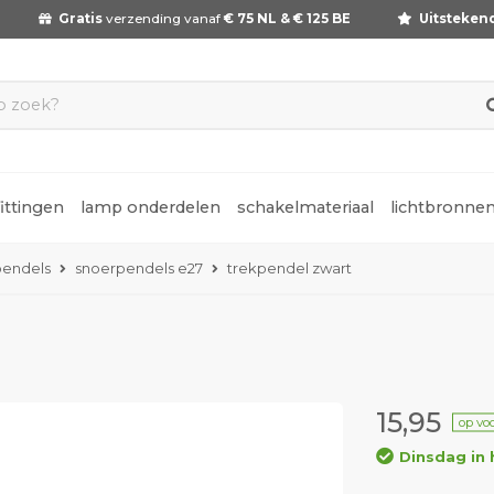
Gratis
verzending vanaf
€ 75 NL & € 125 BE
Uitsteken
fittingen
lamp onderdelen
schakelmateriaal
lichtbronne
pendels
snoerpendels e27
trekpendel zwart
15,95
op vo
Dinsdag in 