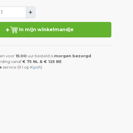
In mijn winkelmandje
en voor
15:00
uur besteld is
morgen bezorgd
nding vanaf
€ 75 NL & € 125 BE
e
service (9.1 op
Kiyoh
)