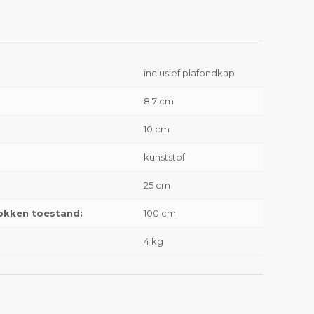
inclusief plafondkap
8.7 cm
10 cm
kunststof
25 cm
rokken toestand:
100 cm
4 kg