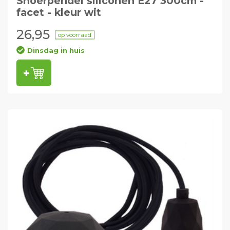
Snoerpendel siliconen E27 300cm -
facet - kleur wit
26,95
op voorraad
Dinsdag in huis