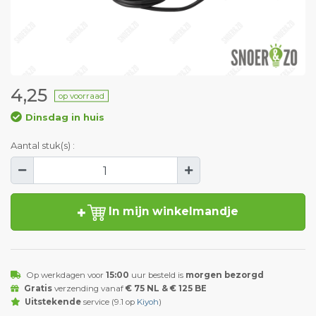
4,25
op voorraad
Dinsdag in huis
Aantal stuk(s) :
In mijn winkelmandje
Op werkdagen voor
15:00
uur besteld is
morgen bezorgd
Gratis
verzending vanaf
€ 75 NL & € 125 BE
Uitstekende
service (9.1 op
Kiyoh
)