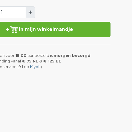
In mijn winkelmandje
en voor
15:00
uur besteld is
morgen bezorgd
nding vanaf
€ 75 NL & € 125 BE
e
service (9.1 op
Kiyoh
)