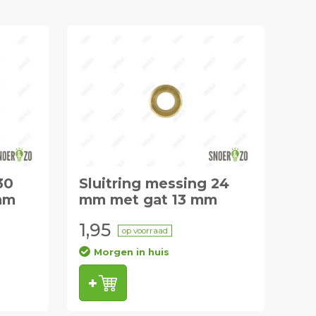
30
Sluitring messing 24
mm
mm met gat 13 mm
1,95
op voorraad
Morgen in huis