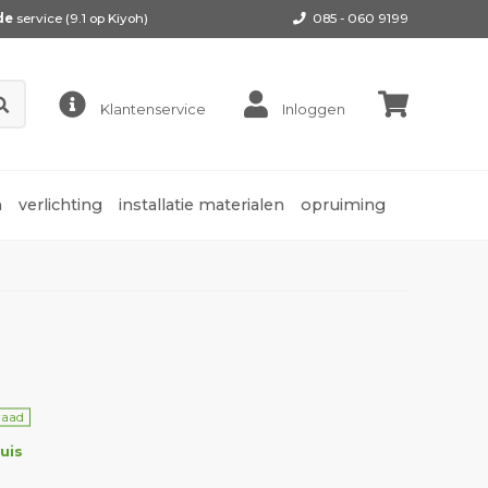
de
service (9.1 op
Kiyoh
)
085 - 060 9199
Klantenservice
Inloggen
n
verlichting
installatie materialen
opruiming
raad
uis