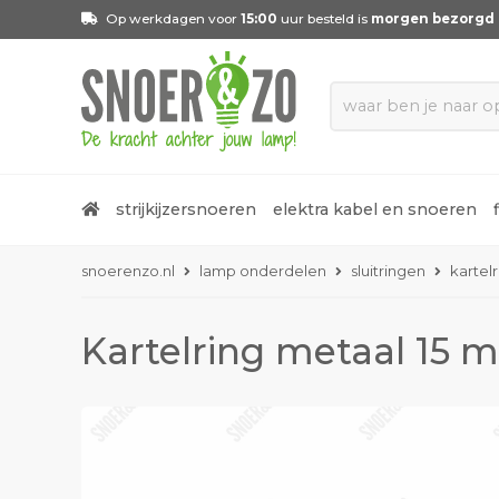
Op werkdagen voor
15:00
uur besteld is
morgen bezorgd
strijkijzersnoeren
elektra kabel en snoeren
snoerenzo.nl
lamp onderdelen
sluitringen
kartel
Kartelring metaal 15