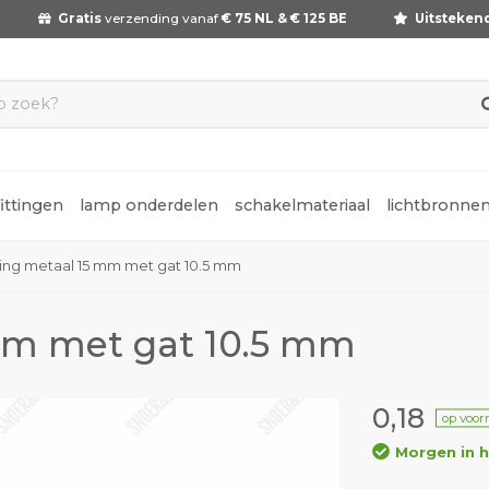
Gratis
verzending vanaf
€ 75 NL & € 125 BE
Uitsteken
fittingen
lamp onderdelen
schakelmateriaal
lichtbronne
ring metaal 15 mm met gat 10.5 mm
 mm met gat 10.5 mm
0,18
op voor
Morgen in h