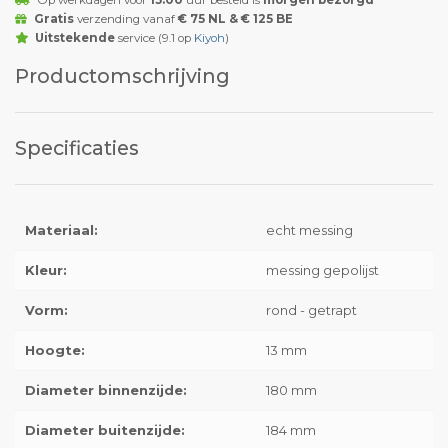
Op werkdagen voor
15:00
uur besteld is
morgen bezorgd
Gratis
verzending vanaf
€ 75 NL & € 125 BE
Uitstekende
service (9.1 op
Kiyoh
)
Productomschrijving
Specificaties
Materiaal:
echt messing
Kleur:
messing gepolijst
Vorm:
rond - getrapt
Hoogte:
13 mm
Diameter binnenzijde:
180 mm
Diameter buitenzijde:
184 mm