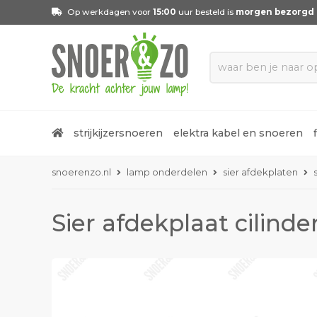
Op werkdagen voor
15:00
uur besteld is
morgen bezorgd
strijkijzersnoeren
elektra kabel en snoeren
snoerenzo.nl
lamp onderdelen
sier afdekplaten
Sier afdekplaat cilind