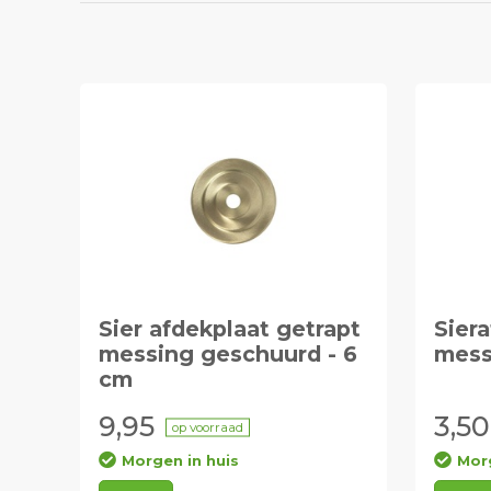
Sier afdekplaat getrapt
Sier
messing geschuurd - 6
mess
cm
9,95
3,50
op voorraad
Morgen in huis
Morg