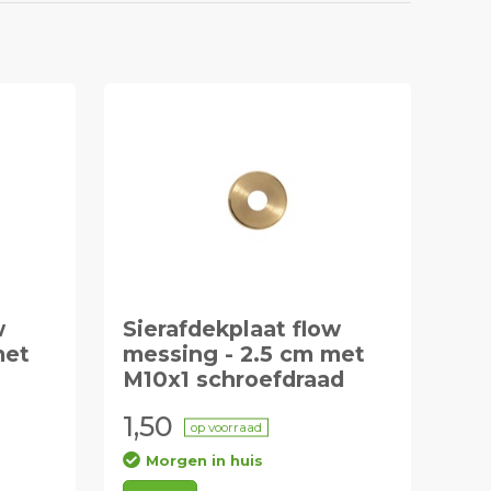
w
Sierafdekplaat flow
met
messing - 2.5 cm met
M10x1 schroefdraad
1,50
op voorraad
Morgen in huis