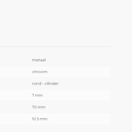
metaal
chroom
rond - cilinder
7 mm
70 mm
10.5 mm