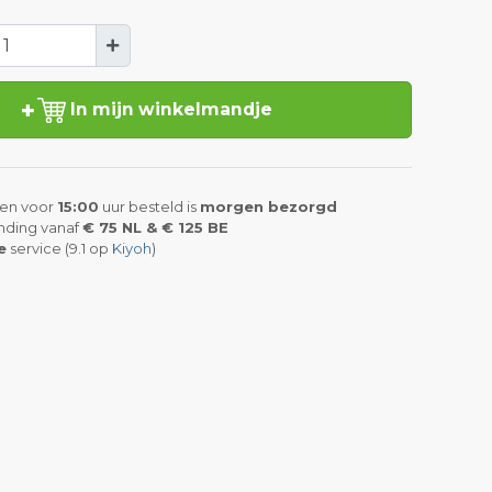
In mijn winkelmandje
en voor
15:00
uur besteld is
morgen bezorgd
nding vanaf
€ 75 NL & € 125 BE
e
service (9.1 op
Kiyoh
)