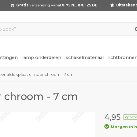
Gratis
verzending vanaf
€ 75 NL & € 125 BE
Uitsteken
fittingen
lamp onderdelen
schakelmateriaal
lichtbronne
sier afdekplaat cilinder chroom - 7 cm
er chroom - 7 cm
4,95
op voo
Morgen in h