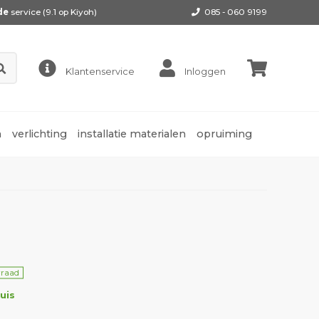
de
service (9.1 op
Kiyoh
)
085 - 060 9199
Klantenservice
Inloggen
n
verlichting
installatie materialen
opruiming
rraad
uis