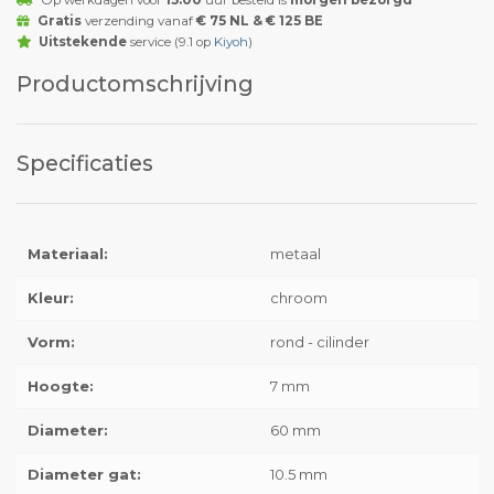
Op werkdagen voor
15:00
uur besteld is
morgen bezorgd
Gratis
verzending vanaf
€ 75 NL & € 125 BE
Uitstekende
service (9.1 op
Kiyoh
)
Productomschrijving
Specificaties
Materiaal:
metaal
Kleur:
chroom
Vorm:
rond - cilinder
Hoogte:
7 mm
Diameter:
60 mm
Diameter gat:
10.5 mm