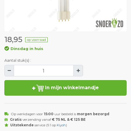
18,95
op voorraad
Dinsdag in huis
Aantal stuk(s) :
In mijn winkelmandje
Op werkdagen voor
15:00
uur besteld is
morgen bezorgd
Gratis
verzending vanaf
€ 75 NL & € 125 BE
Uitstekende
service (9.1 op
Kiyoh
)