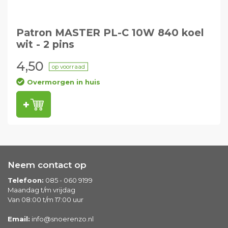
Patron MASTER PL-C 10W 840 koel
wit - 2 pins
4,50
op voorraad
Overmorgen in huis
Neem contact op
Telefoon:
085 - 060 9199
Maandag t/m vrijdag
Van 08:00 t/m 17:00 uur
Email:
info@snoerenzo.nl