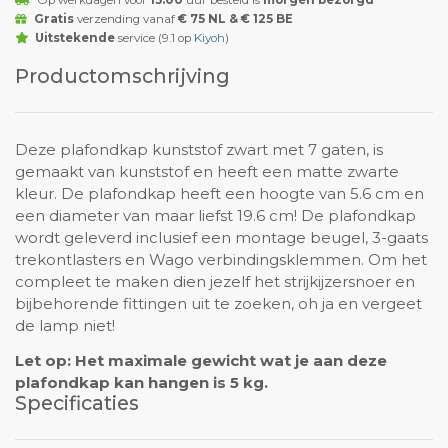
Op werkdagen voor
15:00
uur besteld is
morgen bezorgd
Gratis
verzending vanaf
€ 75 NL & € 125 BE
Uitstekende
service (9.1 op
Kiyoh
)
Productomschrijving
Deze plafondkap kunststof zwart met 7 gaten, is
gemaakt van kunststof en heeft een matte zwarte
kleur. De plafondkap heeft een hoogte van 5.6 cm en
een diameter van maar liefst 19.6 cm! De plafondkap
wordt geleverd inclusief een montage beugel, 3-gaats
trekontlasters en Wago verbindingsklemmen. Om het
compleet te maken dien jezelf het strijkijzersnoer en
bijbehorende fittingen uit te zoeken, oh ja en vergeet
de lamp niet!
Let op: Het maximale gewicht wat je aan deze
plafondkap kan hangen is 5 kg.
Specificaties