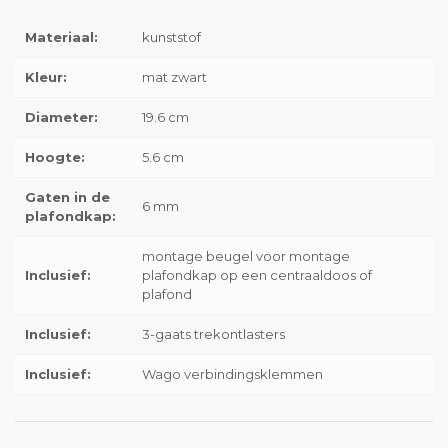
Materiaal:
kunststof
Kleur:
mat zwart
Diameter:
19.6 cm
Hoogte:
5.6 cm
Gaten in de
6 mm
plafondkap:
montage beugel voor montage
Inclusief:
plafondkap op een centraaldoos of
plafond
Inclusief:
3-gaats trekontlasters
Inclusief:
Wago verbindingsklemmen