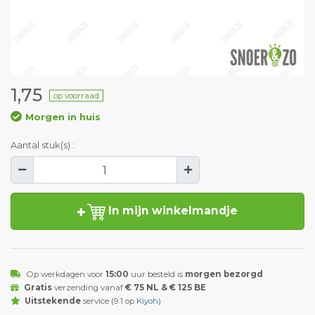
1,75
op voorraad
Morgen in huis
Aantal stuk(s) :
In mijn winkelmandje
Op werkdagen voor
15:00
uur besteld is
morgen bezorgd
Gratis
verzending vanaf
€ 75 NL & € 125 BE
Uitstekende
service (9.1 op
Kiyoh
)