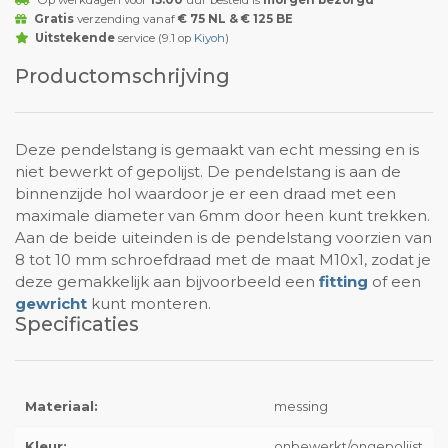
Op werkdagen voor
15:00
uur besteld is
morgen bezorgd
Gratis
verzending vanaf
€ 75 NL & € 125 BE
Uitstekende
service (9.1 op
Kiyoh
)
Productomschrijving
Deze pendelstang is gemaakt van echt messing en is
niet bewerkt of gepolijst. De pendelstang is aan de
binnenzijde hol waardoor je er een draad met een
maximale diameter van 6mm door heen kunt trekken.
Aan de beide uiteinden is de pendelstang voorzien van
8 tot 10 mm schroefdraad met de maat M10x1, zodat je
deze gemakkelijk aan bijvoorbeeld een
fitting
of een
gewricht
kunt monteren.
Specificaties
Materiaal:
messing
Kleur:
onbewerkt/ongepolijst