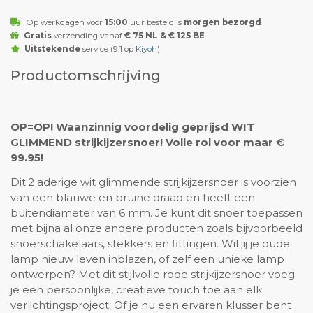
Op werkdagen voor
15:00
uur besteld is
morgen bezorgd
Gratis
verzending vanaf
€ 75 NL & € 125 BE
Uitstekende
service (9.1 op
Kiyoh
)
Productomschrijving
OP=OP! Waanzinnig voordelig geprijsd WIT
GLIMMEND strijkijzersnoer! Volle rol voor maar €
99.95!
Dit 2 aderige wit glimmende strijkijzersnoer is voorzien
van een blauwe en bruine draad en heeft een
buitendiameter van 6 mm. Je kunt dit snoer toepassen
met bijna al onze andere producten zoals bijvoorbeeld
snoerschakelaars, stekkers en fittingen. Wil jij je oude
lamp nieuw leven inblazen, of zelf een unieke lamp
ontwerpen? Met dit stijlvolle rode strijkijzersnoer voeg
je een persoonlijke, creatieve touch toe aan elk
verlichtingsproject. Of je nu een ervaren klusser bent