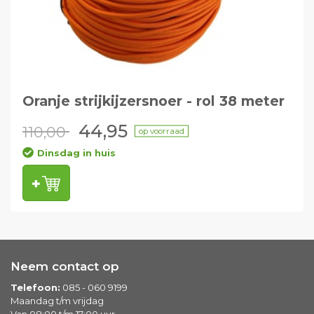
Oranje strijkijzersnoer - rol 38 meter
44,95
110,00
op voorraad
Dinsdag in huis
Neem contact op
Telefoon:
085 - 060 9199
Maandag t/m vrijdag