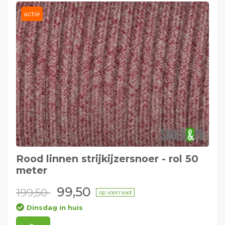
actie
Rood linnen strijkijzersnoer - rol 50
meter
99,50
199,50
op voorraad
Dinsdag in huis