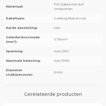
PVC kabel met stof
Materiaal:
omsponnen
Kabeltype:
2-aderig (fase en nul)
Aarde aansluiting:
nee
Geleiderdoorsnede
0.75mm²
(mm²):
Spanning:
max 230V
Maximale belasting:
max 575W
Diameter
6 mm
strijkijzersnoer:
Gerelateerde producten