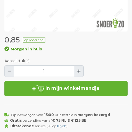
0,85
op voorraad
Morgen in huis
Aantal stuk(s) :
In mijn winkelmandje
Op werkdagen voor
15:00
uur besteld is
morgen bezorgd
Gratis
verzending vanaf
€ 75 NL & € 125 BE
Uitstekende
service (9.1 op
Kiyoh
)