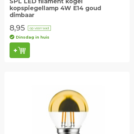
SPL LED filament kogel
kopspiegellamp 4W E14 goud
dimbaar
8,95
op voorraad
Dinsdag in huis