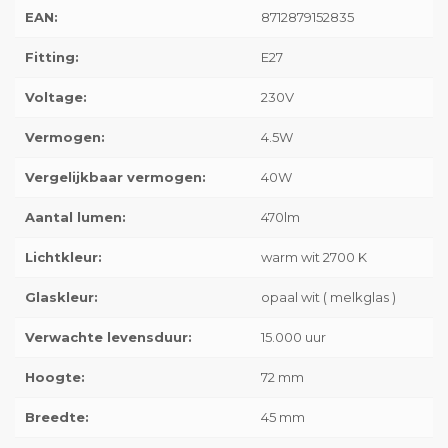
EAN:
8712879152835
Fitting:
E27
Voltage:
230V
Vermogen:
4.5W
Vergelijkbaar vermogen:
40W
Aantal lumen:
470lm
Lichtkleur:
warm wit 2700 K
Glaskleur:
opaal wit ( melkglas )
Verwachte levensduur:
15.000 uur
Hoogte:
72 mm
Breedte:
45 mm