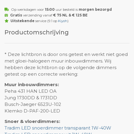
Op werkdagen voor
15:00
uur besteld is
morgen bezorgd
Gratis
verzending vanaf
€ 75 NL & € 125 BE
Uitstekende
service (9.1 op
Kiyoh
)
Productomschrijving
* Deze lichtbron is door ons getest en werkt niet goed
met gloei-halogeen muur inbouwdimmers. Wij
hebben deze lichtbron op de volgende dimmers
getest op een correcte werking:
Muur inbouwdimmers:
Peha 431 HAN LED OA
Jung 1730DD & 1731DD
Busch-Jaeger 6523U-102
Klemko D-PAF-200-LED
Snoer & vloerdimmers:
Tradim LED snoerdimmer transparant 1W-40W