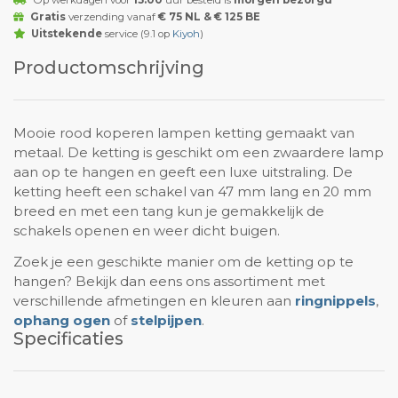
Op werkdagen voor
15:00
uur besteld is
morgen bezorgd
Gratis
verzending vanaf
€ 75 NL & € 125 BE
Uitstekende
service (9.1 op
Kiyoh
)
Productomschrijving
Mooie rood koperen lampen ketting gemaakt van
metaal. De ketting is geschikt om een zwaardere lamp
aan op te hangen en geeft een luxe uitstraling. De
ketting heeft een schakel van 47 mm lang en 20 mm
breed en met een tang kun je gemakkelijk de
schakels openen en weer dicht buigen.
Zoek je een geschikte manier om de ketting op te
hangen? Bekijk dan eens ons assortiment met
verschillende afmetingen en kleuren aan
ringnippels
,
ophang ogen
of
stelpijpen
.
Specificaties