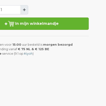
In mijn winkelmandje
en voor
15:00
uur besteld is
morgen bezorgd
nding vanaf
€ 75 NL & € 125 BE
e
service (9.1 op
Kiyoh
)