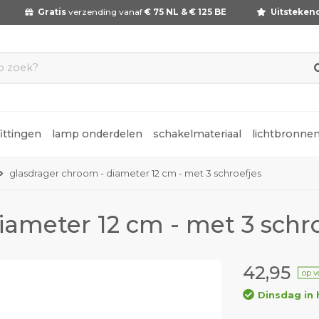
Gratis
verzending vanaf
€ 75 NL & € 125 BE
Uitsteken
fittingen
lamp onderdelen
schakelmateriaal
lichtbronne
glasdrager chroom - diameter 12 cm - met 3 schroefjes
iameter 12 cm - met 3 schro
42,95
op v
Dinsdag in 