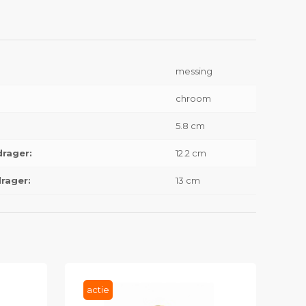
messing
chroom
5.8 cm
drager:
12.2 cm
rager:
13 cm
actie