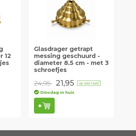
g
Glasdrager getrapt
r 12
messing geschuurd -
jes
diameter 8.5 cm - met 3
schroefjes
21,95
24,95
op voorraad
Dinsdag in huis