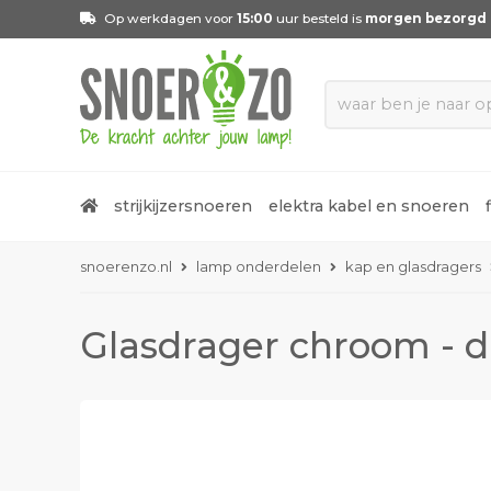
Op werkdagen voor
15:00
uur besteld is
morgen bezorgd
strijkijzersnoeren
elektra kabel en snoeren
snoerenzo.nl
lamp onderdelen
kap en glasdragers
Glasdrager chroom - d