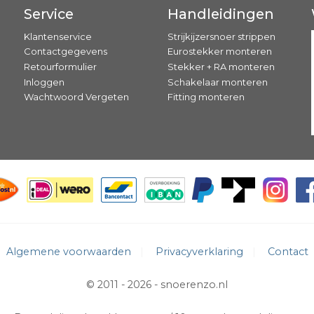
Service
Handleidingen
Klantenservice
Strijkijzersnoer strippen
Contactgegevens
Eurostekker monteren
Retourformulier
Stekker + RA monteren
Inloggen
Schakelaar monteren
Wachtwoord Vergeten
Fitting monteren
Algemene voorwaarden
Privacyverklaring
Contact
© 2011 - 2026 -
snoerenzo.nl