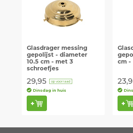
Glasdrager messing
Glas
gepolijst - diameter
gepol
10.5 cm - met 3
cm -
schroefjes
29,95
23,9
op voorraad
Dinsdag in huis
Dins