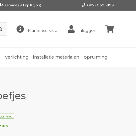
de
service (9.1 op
Kiyoh
)
085 - 060 9199
Klantenservice
Inloggen
n
verlichting
installatie materialen
opruiming
efjes
oorraad
huis