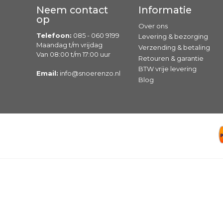
Neem contact
Informatie
op
Over ons
Telefoon:
085 - 060 9199
Levering & bezorging
Maandag t/m vrijdag
Verzending & betaling
Van 08:00 t/m 17:00 uur
Retouren & garantie
BTW vrije levering
Email:
info@snoerenzo.nl
Blog