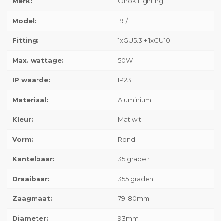
Merk:
Onok Lighting
Model:
191/1
Fitting:
1xGU5.3 + 1xGU10
Max. wattage:
50W
IP waarde:
IP23
Materiaal:
Aluminium
Kleur:
Mat wit
Vorm:
Rond
Kantelbaar:
35 graden
Draaibaar:
355 graden
Zaagmaat:
79-80mm
Diameter:
93mm