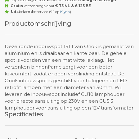
Op werkdagen voor
15:00
uur besteld is
morgen bezorgd
Gratis
verzending vanaf
€ 75 NL & € 125 BE
Uitstekende
service (9.1 op
Kiyoh
)
Productomschrijving
Deze ronde inbouwspot 191.1 van Onok is gemaakt van
aluminium en is draaibaar en kantelbaar. De gehele
spot is voorzien van een mat witte laklaag. Het
verzonken binnenframe zorgt voor een beter
kijkcomfort, zodat er geen verblinding ontstaat. De
Onok inbouwspot is geschikt voor halogeen en LED
retrofit lampen met een diameter van 50mm. Wij
leveren de inbouwspot inclusief GU10 lamphouder
voor directe aansluiting op 230V en een GU5.3
lamphouder voor aansluiting op een 12V transformator.
Specificaties