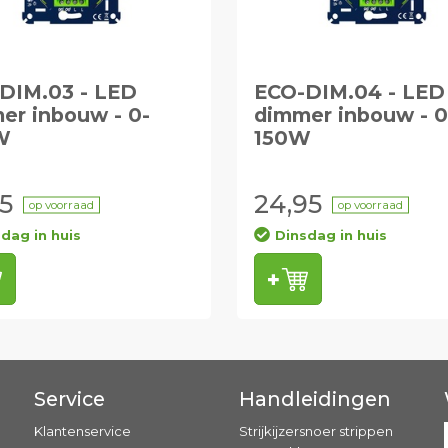
DIM.03 - LED
ECO-DIM.04 - LED
er inbouw - 0-
dimmer inbouw - 0
W
150W
5
24,95
op voorraad
op voorraad
dag in huis
Dinsdag in huis
Service
Handleidingen
Klantenservice
Strijkijzersnoer strippen