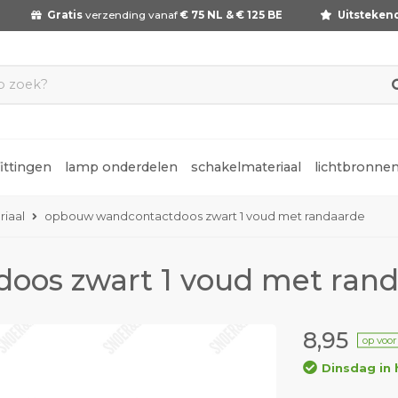
Gratis
verzending vanaf
€ 75 NL & € 125 BE
Uitsteken
fittingen
lamp onderdelen
schakelmateriaal
lichtbronne
iaal
opbouw wandcontactdoos zwart 1 voud met randaarde
oos zwart 1 voud met ran
8,95
op voo
Dinsdag in 