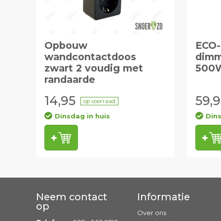
Opbouw
ECO-
wandcontactdoos
dimm
zwart 2 voudig met
500
randaarde
14,95
59,9
op voorraad
Dinsdag in huis
Dins
Neem contact
Informatie
op
Over ons