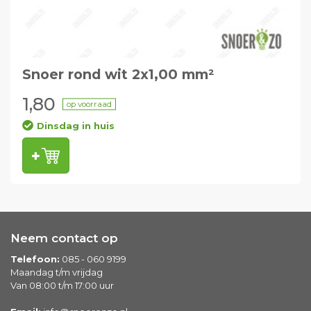
Snoer rond wit 2x1,00 mm²
1,80
op voorraad
Dinsdag in huis
Neem contact op
Telefoon:
085 - 060 9199
Maandag t/m vrijdag
Van 08:00 t/m 17:00 uur