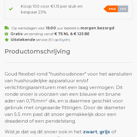
Koop 100 voor €1,15 per stuk en
SALE
23%
bespaar 23%
Op werkdagen voor
15:00
uur besteld is
morgen bezorgd
Gratis
verzending vanaf
€ 75 NL & € 125 BE
Uitstekende
service (9.1 op
Kiyoh
)
Productomschrijving
Goud flexibel rond "huishoudsnoer" voor het aansluiten
van huishoudelijke apparatuur en/of
verlichtingsaramturen met een laag vermogen. Dit
ronde snoer is voorzien van een blauwe en bruine
ader van 0,75mm² dik, en is daarmee geschikt voor
gebruik met ongeaarde fittingen. Door de diameter
van 5.5 mm past dit snoer gemakkelijk door een
draadeind of een pendelstang.
Wist je dat wij dit snoer ook in het
zwart
,
grijs
of