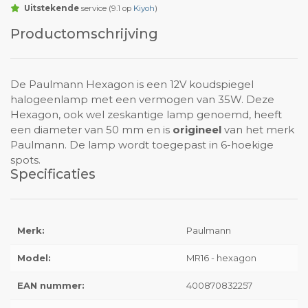
Uitstekende
service (9.1 op
Kiyoh
)
Productomschrijving
De Paulmann Hexagon is een 12V koudspiegel
halogeenlamp met een vermogen van 35W. Deze
Hexagon, ook wel zeskantige lamp genoemd, heeft
een diameter van 50 mm en is
origineel
van het merk
Paulmann. De lamp wordt toegepast in 6-hoekige
spots.
Specificaties
Merk:
Paulmann
Model:
MR16 - hexagon
EAN nummer:
400870832257