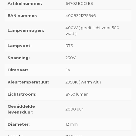
Artikelnummer:
64702 ECO ES
EAN nummer:
4008321275646
400W ( geeft licht voor 500
Lampvermogen:
watt )
Lampvoet:
R7S
Spanning:
230V
Dimbaar:
Ja
Kleurtemperatuur:
2950K ( warm wit )
Lichtstroom:
8750 lumen
Gemiddelde
2000 uur
levensduur:
Diameter:
12 mm