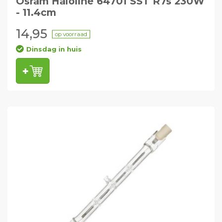
Osram Haloline 64701 SST R7s 230W
- 11.4cm
14,95
op voorraad
Dinsdag in huis