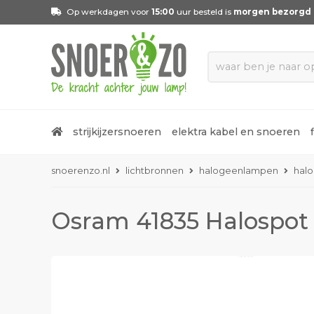
Op werkdagen voor
15:00
uur besteld is
morgen bezorgd
strijkijzersnoeren
elektra kabel en snoeren
snoerenzo.nl
lichtbronnen
halogeenlampen
halo
Osram 41835 Halospot 