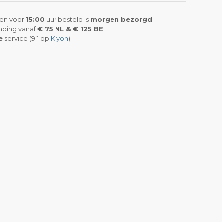
en voor
15:00
uur besteld is
morgen bezorgd
nding vanaf
€ 75 NL & € 125 BE
e
service (9.1 op
Kiyoh
)