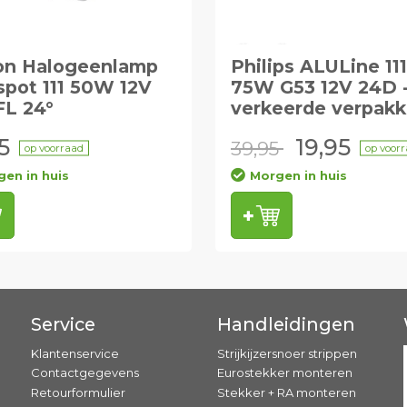
on Halogeenlamp
Philips ALULine 111
spot 111 50W 12V
75W G53 12V 24D 
FL 24°
verkeerde verpakk
5
19,95
39,95
op voorraad
op voor
en in huis
Morgen in huis
Service
Handleidingen
Klantenservice
Strijkijzersnoer strippen
Contactgegevens
Eurostekker monteren
Retourformulier
Stekker + RA monteren