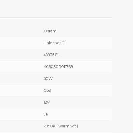
Osram
Halospot 111
41835 FL
4050300011769
50W
G53
12V
Ja
2950K ( warm wit )