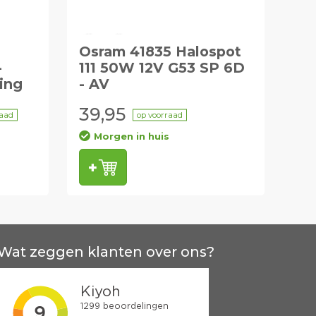
Osram 41835 Halospot
-
111 50W 12V G53 SP 6D
ing
- AV
39,95
raad
op voorraad
Morgen in huis
Wat zeggen klanten over ons?