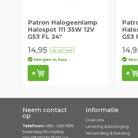
Patron Halogeenlamp
Patr
Halospot 111 35W 12V
Halo
G53 FL 24°
G53 
14,95
14,9
op voorraad
Morgen in huis
Morg
Neem contact
Informatie
op
Over ons
Telefoon:
085 - 060 9199
Levering & bezorging
Maandag t/m vrijdag
Verzending & betaling
Van 08:00 t/m 17:00 uur