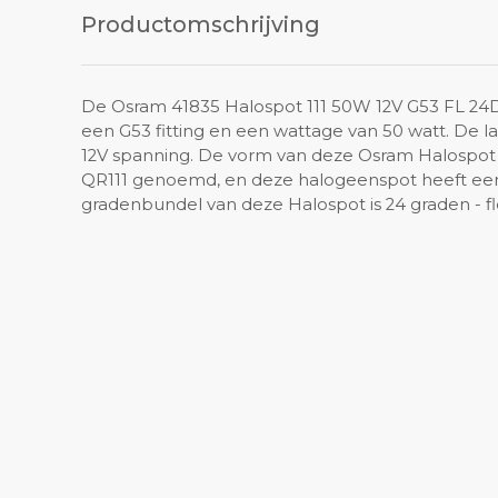
Productomschrijving
De Osram 41835 Halospot 111 50W 12V G53 FL 24
een G53 fitting en een wattage van 50 watt. De la
12V spanning. De vorm van deze Osram Halospot 1
QR111 genoemd, en deze halogeenspot heeft een
gradenbundel van deze Halospot is 24 graden - fl