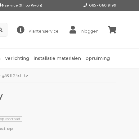
de
service (9.1 op
Kiyoh
)
085 - 060 9199
Klantenservice
Inloggen
n
verlichting
installatie materialen
opruiming
g53 fl 24d - tv
V
 op voorraad
ct op