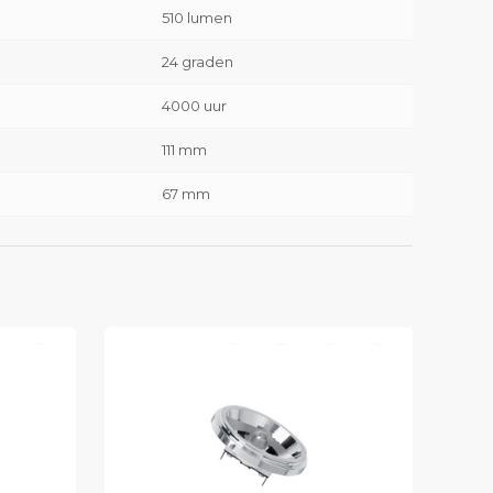
510 lumen
24 graden
4000 uur
111 mm
67 mm