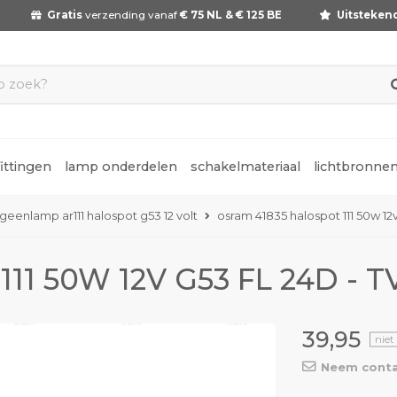
Gratis
verzending vanaf
€ 75 NL & € 125 BE
Uitsteken
fittingen
lamp onderdelen
schakelmateriaal
lichtbronne
geenlamp ar111 halospot g53 12 volt
osram 41835 halospot 111 50w 12v 
111 50W 12V G53 FL 24D - T
39,95
niet
Neem conta