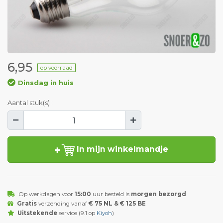
6,95
op voorraad
Dinsdag in huis
Aantal stuk(s) :
In mijn winkelmandje
Op werkdagen voor
15:00
uur besteld is
morgen bezorgd
Gratis
verzending vanaf
€ 75 NL & € 125 BE
Uitstekende
service (9.1 op
Kiyoh
)