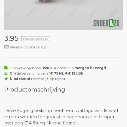
3,95
niet op voorraad
Neem contact op
Op werkdagen voor
15:00
uur besteld is
morgen bezorgd
Gratis
verzending vanaf
€ 75 NL & € 125 BE
Uitstekende
service (9.1 op
Kiyoh
)
Productomschrijving
Deze kogel gloeilamp heeft een wattage van 15 watt
en kan worden toegepast in nagenoeg alle lampen
met een E14 fitting ( kleine fitting ).