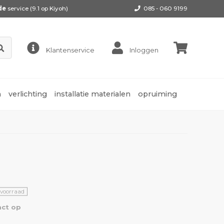
de
service (9.1 op
Kiyoh
)
085 - 060 9199
Klantenservice
Inloggen
n
verlichting
installatie materialen
opruiming
 voorraad
ct op