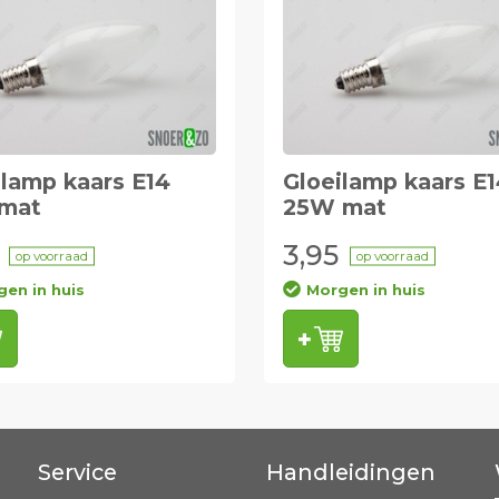
ilamp kaars E14
Gloeilamp kaars E
mat
25W mat
3,95
op voorraad
op voorraad
en in huis
Morgen in huis
Service
Handleidingen