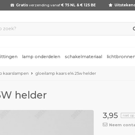
Gratis
verzending vanaf
€ 75 NL & € 125 BE
Uitsteken
fittingen
lamp onderdelen
schakelmateriaal
lichtbronne
p kaarslampen
gloeilamp kaars e14 25w helder
5W helder
3,95
niet op
Neem conta