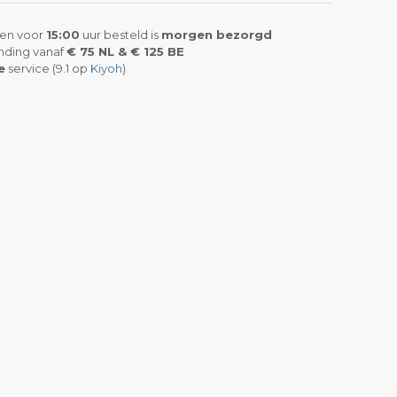
en voor
15:00
uur besteld is
morgen bezorgd
nding vanaf
€ 75 NL & € 125 BE
e
service (9.1 op
Kiyoh
)