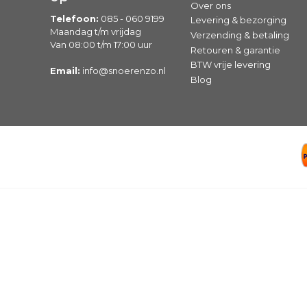
Over ons
Telefoon:
085 - 060 9199
Levering & bezorging
Maandag t/m vrijdag
Verzending & betaling
Van 08:00 t/m 17:00 uur
Retouren & garantie
BTW vrije levering
Email:
info@snoerenzo.nl
Blog