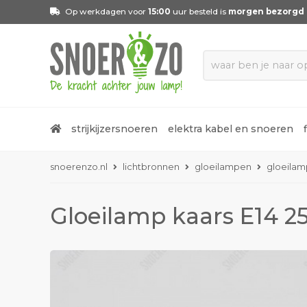
Op werkdagen voor
15:00
uur besteld is
morgen bezorgd
strijkijzersnoeren
elektra kabel en snoeren
snoerenzo.nl
lichtbronnen
gloeilampen
gloeilam
Gloeilamp kaars E14 2