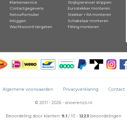
Klantenservice
Strijkijzersnoer strippen
Contactgegevens
Eurostekker monteren
Retourformulier
Stekker + RA monteren
Inloggen
Schakelaar monteren
Wachtwoord Vergeten
Fitting monteren
Algemene voorwaarden
Privacyverklaring
Contact
© 2011 - 2026 -
snoerenzo.nl
Beoordeling door klanten:
9.1
/ 10
1223
beoordelingen