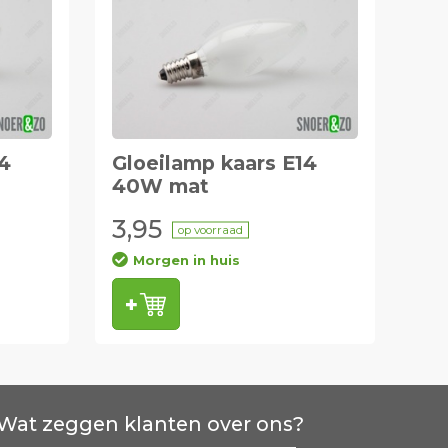
14
Gloeilamp kaars E14
40W mat
3,95
op voorraad
Morgen in huis
Wat zeggen klanten over ons?