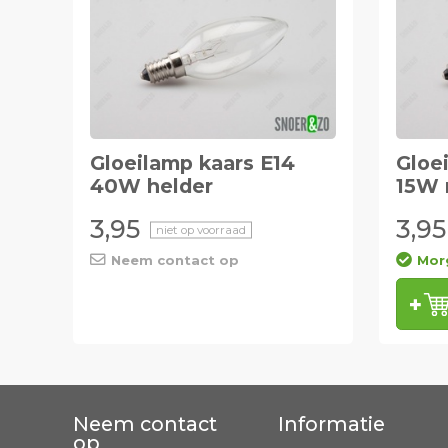
Gloeilamp kaars E14
Gloe
40W helder
15W 
3,95
3,95
niet op voorraad
Neem contact op
Morg
Neem contact
Informatie
op