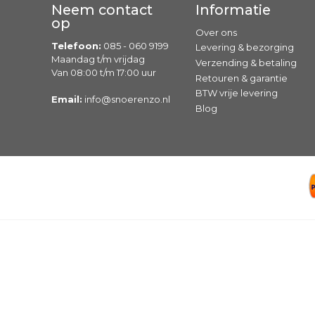
Neem contact
Informatie
op
Over ons
Telefoon:
085 - 060 9199
Levering & bezorging
Maandag t/m vrijdag
Verzending & betaling
Van 08:00 t/m 17:00 uur
Retouren & garantie
BTW vrije levering
Email:
info@snoerenzo.nl
Blog