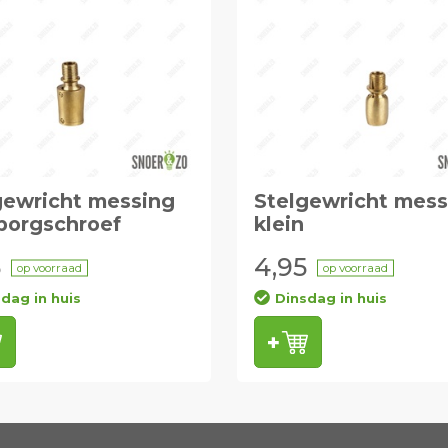
gewricht messing
Stelgewricht mess
borgschroef
klein
5
4,95
op voorraad
op voorraad
dag in huis
Dinsdag in huis