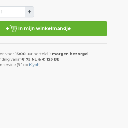
In mijn winkelmandje
en voor
15:00
uur besteld is
morgen bezorgd
nding vanaf
€ 75 NL & € 125 BE
e
service (9.1 op
Kiyoh
)