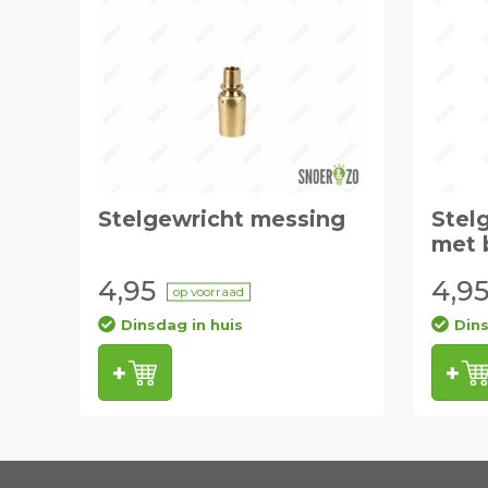
Stelgewricht messing
Stel
met 
4,95
4,9
op voorraad
Dinsdag in huis
Dins