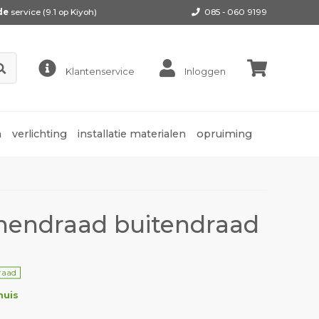
de
service (9.1 op
Kiyoh
)
085 - 060 9199
Klantenservice
Inloggen
n
verlichting
installatie materialen
opruiming
nnendraad buitendraad
raad
huis