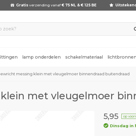
Gratis
verzending vanaf
€ 75 NL & € 125 BE
Uitsteken
fittingen
lamp onderdelen
schakelmateriaal
lichtbronne
ewricht messing klein met vleugelmoer binnendraad buitendraad
 klein met vleugelmoer bi
5,95
op voor
Dinsdag in 