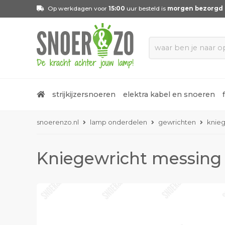
Op werkdagen voor
15:00
uur besteld is
morgen bezorgd
strijkijzersnoeren
elektra kabel en snoeren
snoerenzo.nl
lamp onderdelen
gewrichten
knieg
Kniegewricht messing