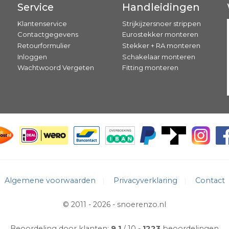
Service
Handleidingen
Klantenservice
Strijkijzersnoer strippen
Contactgegevens
Eurostekker monteren
Retourformulier
Stekker + RA monteren
Inloggen
Schakelaar monteren
Wachtwoord Vergeten
Fitting monteren
Algemene voorwaarden
Privacyverklaring
Contact
© 2011 - 2026 -
snoerenzo.nl
Beoordeling door klanten:
9.1
/ 10
1223
beoordelingen