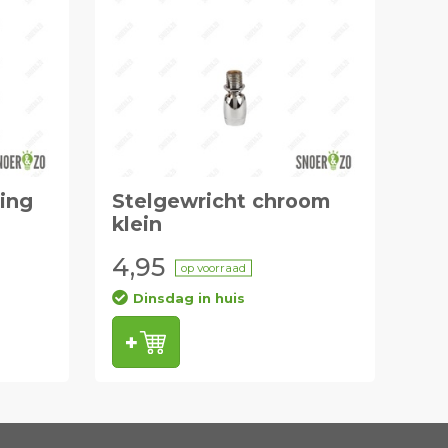
ing
Stelgewricht chroom
klein
4,95
op voorraad
Dinsdag in huis