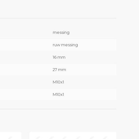
messing
ruw messing
16 mm
27 mm
M10x1
M10x1