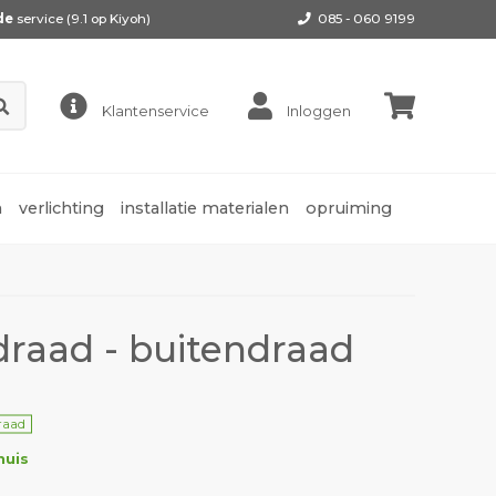
de
service (9.1 op
Kiyoh
)
085 - 060 9199
Klantenservice
Inloggen
n
verlichting
installatie materialen
opruiming
raad - buitendraad
raad
huis