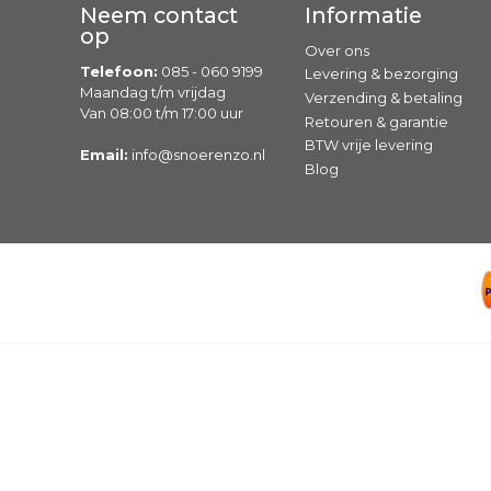
Neem contact
Informatie
op
Over ons
Telefoon:
085 - 060 9199
Levering & bezorging
Maandag t/m vrijdag
Verzending & betaling
Van 08:00 t/m 17:00 uur
Retouren & garantie
BTW vrije levering
Email:
info@snoerenzo.nl
Blog