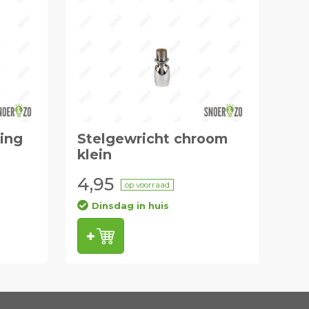
ing
Stelgewricht chroom
klein
4,95
op voorraad
Dinsdag in huis