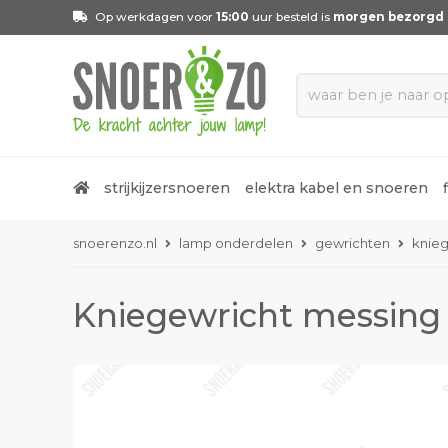
Op werkdagen voor
15:00
uur besteld is
morgen bezorgd
strijkijzersnoeren
elektra kabel en snoeren
snoerenzo.nl
lamp onderdelen
gewrichten
knieg
Kniegewricht messing