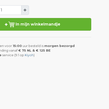
In mijn winkelmandje
en voor
15:00
uur besteld is
morgen bezorgd
nding vanaf
€ 75 NL & € 125 BE
e
service (9.1 op
Kiyoh
)