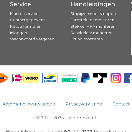
Service
Handleidingen
Klantenservice
Strijkijzersnoer strippen
Contactgegevens
Eurostekker monteren
Retourformulier
Stekker + RA monteren
Inloggen
Schakelaar monteren
Wachtwoord Vergeten
Fitting monteren
Algemene voorwaarden
Privacyverklaring
Contact
© 2011 - 2026 -
snoerenzo.nl
Beoordeling door klanten:
9.1
/ 10
1223
beoordelingen