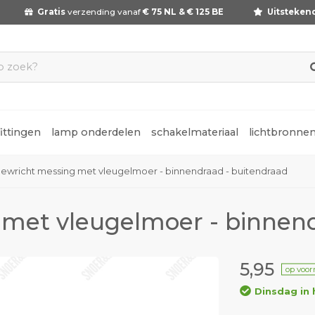
Gratis
verzending vanaf
€ 75 NL & € 125 BE
Uitsteken
fittingen
lamp onderdelen
schakelmateriaal
lichtbronne
ewricht messing met vleugelmoer - binnendraad - buitendraad
 met vleugelmoer - binnend
5,95
op voor
Dinsdag in 