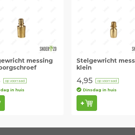
gewricht messing
Stelgewricht mess
borgschroef
klein
5
4,95
op voorraad
op voorraad
dag in huis
Dinsdag in huis