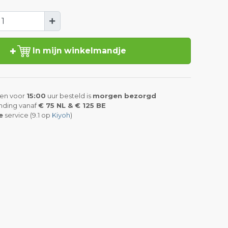
In mijn winkelmandje
en voor
15:00
uur besteld is
morgen bezorgd
nding vanaf
€ 75 NL & € 125 BE
e
service (9.1 op
Kiyoh
)