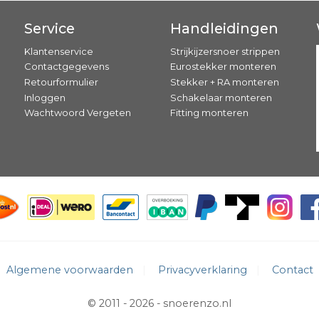
Service
Handleidingen
Klantenservice
Strijkijzersnoer strippen
Contactgegevens
Eurostekker monteren
Retourformulier
Stekker + RA monteren
Inloggen
Schakelaar monteren
Wachtwoord Vergeten
Fitting monteren
Algemene voorwaarden
Privacyverklaring
Contact
© 2011 - 2026 -
snoerenzo.nl