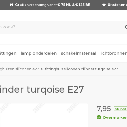
Gratis
verzending vanaf
€ 75 NL & € 125 BE
Uitsteken
fittingen
lamp onderdelen
schakelmateriaal
lichtbronne
inghulzen siliconen e27
fittinghuls siliconen cilinder turqoise e27
linder turqoise E27
7,95
op voo
Overmorgen