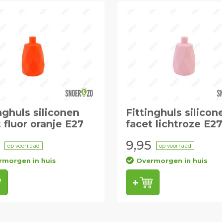
nghuls siliconen
Fittinghuls silicon
 fluor oranje E27
facet lichtroze E2
9,95
op voorraad
op voorraad
rmorgen in huis
Overmorgen in huis