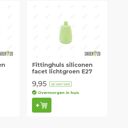
en
Fittinghuls siliconen
7
facet lichtgroen E27
9,95
op voorraad
Overmorgen in huis