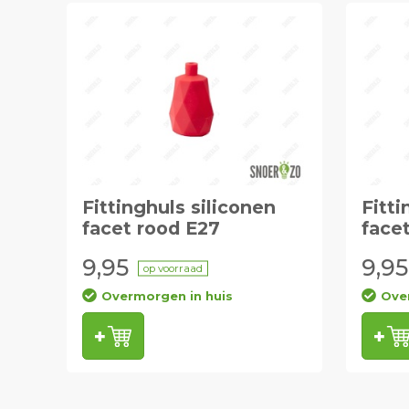
Fittinghuls siliconen
Fitti
facet rood E27
facet
9,95
9,95
op voorraad
Overmorgen in huis
Ove