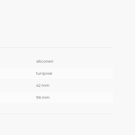
siliconen
turqoise
42 mm
96 mm