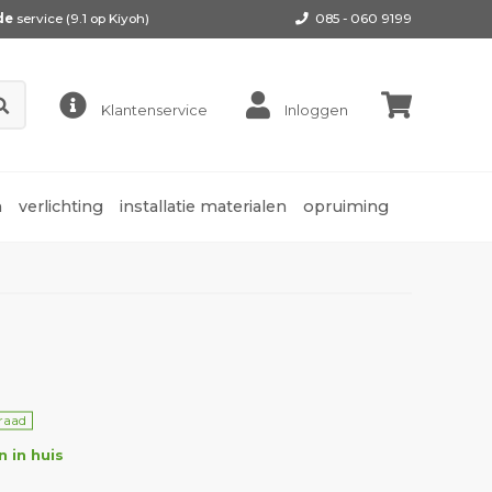
de
service (9.1 op
Kiyoh
)
085 - 060 9199
Klantenservice
Inloggen
n
verlichting
installatie materialen
opruiming
rraad
 in huis